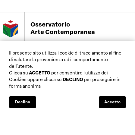
Osservatorio
Arte Contemporanea
Il presente sito utilizza i cookie di tracciamento al fine
di valutare la provenienza ed il comportamento
home
dell'utente.
aste
chi siamo
Clicca su
ACCETTO
per consentire l'utilizzo dei
gallerie
database
Cookies oppure clicca su
DECLINO
per proseguire in
approfondimenti fiscali
forma anonima
interviste
approfondimenti
mostre
normativi
musei
Declino
Accetto
sostegni pubblici
biennali e altre
visibilità mediatica
manifestazioni