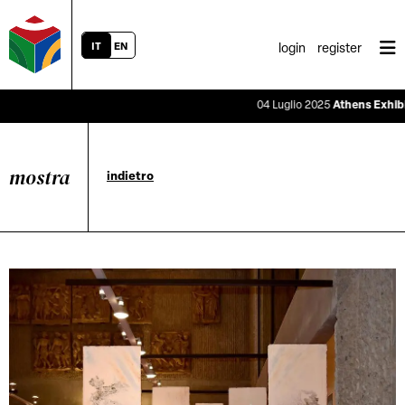
IT
EN
login
register
04 Luglio 2025
Athens Exhibition
mostra
indietro