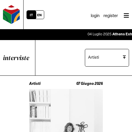
IT
EN
login
register
04 Luglio 2025
Athens Exhibi
interviste
Artisti
Artisti
07 Giugno 2026