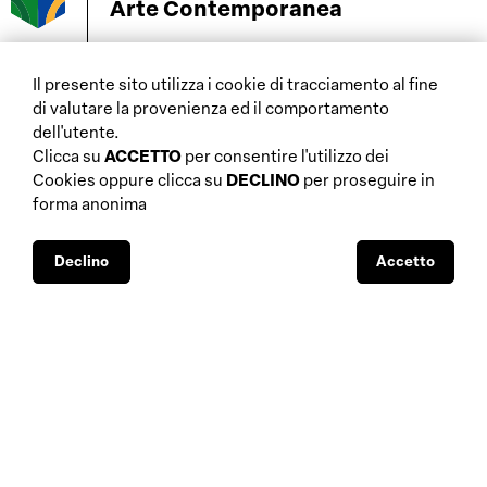
Arte Contemporanea
Il presente sito utilizza i cookie di tracciamento al fine
di valutare la provenienza ed il comportamento
home
dell'utente.
aste
chi siamo
Clicca su
ACCETTO
per consentire l'utilizzo dei
gallerie
database
Cookies oppure clicca su
DECLINO
per proseguire in
approfondimenti fiscali
forma anonima
interviste
approfondimenti
mostre
normativi
musei
Declino
Accetto
sostegni pubblici
biennali e altre
visibilità mediatica
manifestazioni
BBS-Lombard
© 2026