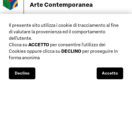
Arte Contemporanea
Il presente sito utilizza i cookie di tracciamento al fine
di valutare la provenienza ed il comportamento
home
dell'utente.
aste
chi siamo
Clicca su
ACCETTO
per consentire l'utilizzo dei
gallerie
database
Cookies oppure clicca su
DECLINO
per proseguire in
approfondimenti fiscali
forma anonima
interviste
approfondimenti
mostre
normativi
musei
Declino
Accetto
sostegni pubblici
biennali e altre
visibilità mediatica
manifestazioni
BBS-Lombard
© 2026