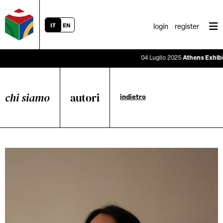
IT
EN
login
register
04 Luglio 2025
Athens Exhibitio
chi siamo
autori
indietro