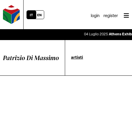
IT
EN
login
register
04 Luglio 2025
Athens Exhibiti
Patrizio Di Massimo
artisti