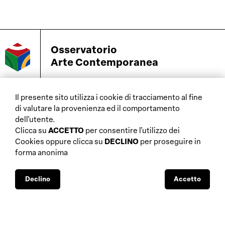
Osservatorio
Arte Contemporanea
Il presente sito utilizza i cookie di tracciamento al fine
di valutare la provenienza ed il comportamento
home
dell'utente.
aste
chi siamo
Clicca su
ACCETTO
per consentire l'utilizzo dei
gallerie
database
Cookies oppure clicca su
DECLINO
per proseguire in
approfondimenti fiscali
forma anonima
interviste
approfondimenti
mostre
normativi
musei
Declino
Accetto
sostegni pubblici
biennali e altre
visibilità mediatica
manifestazioni